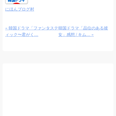
にほんブログ村
«
韓国ドラマ「ファンタステ
韓国ドラマ「品位のある彼
ィック〜君がく…
女」感想 / キム…
»