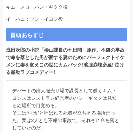
キム・スロ：ハン・ギタク役
イ・ハニ：ソン・イヨン役
冒頭あらすじ
浅田次郎の小説「椿山課長の七日間」原作。不慮の事故
で命を落とした男が愛する妻のためにパーフェクトイケ
メンに姿を変えこの世にカムバック!涙腺崩壊必至! 泣け
る感動ラブコメディー!
デパートの婦人服売り場で課長として働くキム・
ヨンスはレストラン経営者のハン・ギタクは見知
らぬ場所で目覚める。
そこは“中陰"と呼ばれる死者が立ち寄る場所だっ
た。実は2人とも不慮の事故で、それぞれ命を落と
していたのだ。