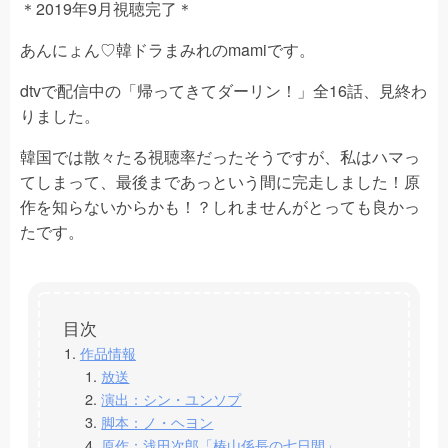
＊2019年9月視聴完了＊
あんにょん♡韓ドラまみれのmamiです。
dtvで配信中の「帰ってきてダーリン！」全16話、見終わ
りました。
韓国では散々たる視聴率だったそうですが、私はハマっ
てしまって、最後まであっという間に完走しました！原
作を知らないからかも！？しれませんがとっても良かっ
たです。
作品情報
放送
演出：シン・ユンソプ
脚本：ノ・ヘヨン
原作：浅田次郎「椿山係長の七日間」