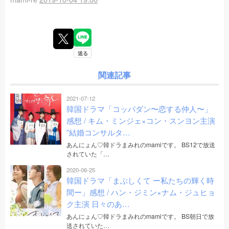
関連記事
2021-07-12
韓国ドラマ「コッパダン〜恋する仲人〜」
感想 / キム・ミンジェ×コン・スンヨン主演
”結婚コンサルタ…
あんにょん♡韓ドラまみれのmamiです。 BS12で放送
されていた「…
2020-06-25
韓国ドラマ「まぶしくて ー私たちの輝く時
間ー」感想 / ハン・ジミン×ナム・ジュヒョ
ク主演 日々のあ…
あんにょん♡韓ドラまみれのmamiです。 BS朝日で放
送されていた…