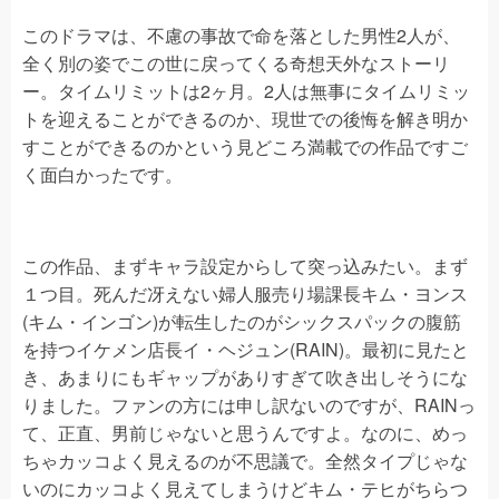
このドラマは、不慮の事故で命を落とした男性2人が、
全く別の姿でこの世に戻ってくる奇想天外なストーリ
ー。タイムリミットは2ヶ月。2人は無事にタイムリミッ
トを迎えることができるのか、現世での後悔を解き明か
すことができるのかという見どころ満載での作品ですご
く面白かったです。
この作品、まずキャラ設定からして突っ込みたい。まず
１つ目。死んだ冴えない婦人服売り場課長キム・ヨンス
(キム・インゴン)が転生したのがシックスパックの腹筋
を持つイケメン店長イ・ヘジュン(RAIN)。最初に見たと
き、あまりにもギャップがありすぎて吹き出しそうにな
りました。ファンの方には申し訳ないのですが、RAINっ
て、正直、男前じゃないと思うんですよ。なのに、めっ
ちゃカッコよく見えるのが不思議で。全然タイプじゃな
いのにカッコよく見えてしまうけどキム・テヒがちらつ