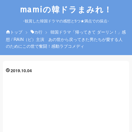
mamiの韓ドラまみれ！
-観賞した韓国ドラマの感想と5つ★満点での採点-
トップ
>
カ行
>
韓国ドラマ「帰ってきて ダーリン！」感
想 / RAIN（ピ）主演 あの世から戻ってきた男たちが愛する人
のためにこの世で奮闘！感動ラブコメディ
2019
10
04