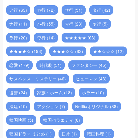
ア行 (63)
カ行 (72)
サ行 (51)
タ行 (42)
ナ行 (11)
ハ行 (55)
マ行 (23)
ヤ行 (5)
ラ行 (20)
ワ行 (14)
★★★★★ (63)
★★★★☆ (193)
★★★☆☆ (83)
★★☆☆☆ (12)
恋愛 (179)
時代劇 (51)
ファンタジー (45)
サスペンス・ミステリー (46)
ヒューマン (43)
復讐 (24)
家族・ホーム (18)
ホラー (10)
法廷 (10)
アクション (7)
Netflixオリジナル (38)
韓国映画 (5)
韓国バラエティ (8)
韓国ドラマ まとめ (1)
日常 (1)
韓国料理 (1)