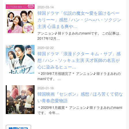
2020-03-14
韓国ドラマ「伝説の魔女〜愛を届けるベー
カリー〜」感想 / ハン・ジへ×ハ・ソクジン
主演 心温まる爽や…
アンニョン♪ 韓ドラまみれのmamiです。 この記事は、
2017年12月…
2020-02-22
韓国ドラマ「浪漫ドクター キム・サブ」感
想 / ハン・ソッキュ主演 天才医師の名言が
心に染みるヒュー…
＊2019年7月視聴完了＊ アンニョン♪ 韓ドラまみれの
mamiです。 …
2020-01-16
韓国映画『セシボン』感想 / ほろ苦くて切な
い青春恋愛物語
＊2020年1月鑑賞＊ アンニョン♪ 韓ドラまみれのmami
です。 今年…